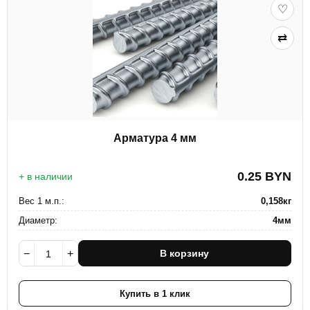
♡
⇄
Арматура 4 мм
0.25
BYN
+ в наличии
Вес 1 м.п.:
0,158кг
Диаметр:
4мм
−
+
В корзину
Купить в 1 клик