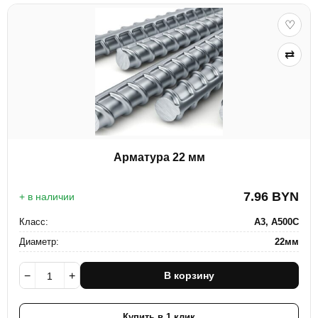
♡
⇄
Арматура 22 мм
7.96
BYN
+ в наличии
Класс:
А3, А500С
Диаметр:
22мм
−
+
В корзину
Купить в 1 клик