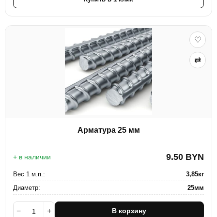
♡
⇄
Арматура 25 мм
9.50
BYN
+ в наличии
Вес 1 м.п.:
3,85кг
Диаметр:
25мм
−
+
В корзину