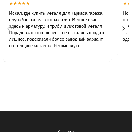
★★★★★
★★
Искал, где купить металл для каркаса гаража,
Нор
случайно нашел этот магазин. В итоге взял
проф
здесь и арматуру, и трубу, и листовой металл.
адек
Порадовало отношение – не пытались продать
скла
лишнее, подсказали более выгодный вариант
здес
по толщине металла. Рекомендую.
Каталог