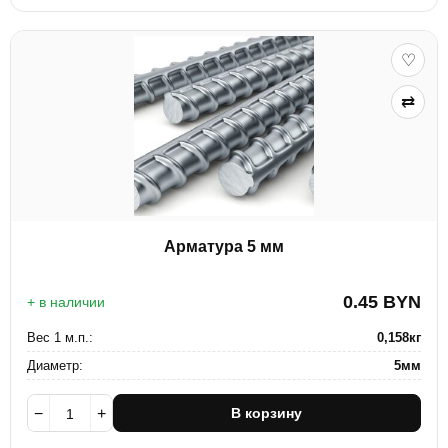
♡
⇄
Арматура 5 мм
0.45
BYN
+ в наличии
Вес 1 м.п.:
0,158кг
Диаметр:
5мм
−
+
В корзину