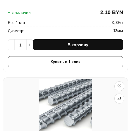
2.10
BYN
+ в наличии
Вес 1 м.п.:
0,89кг
Диаметр:
12мм
−
+
В корзину
Купить в 1 клик
♡
⇄